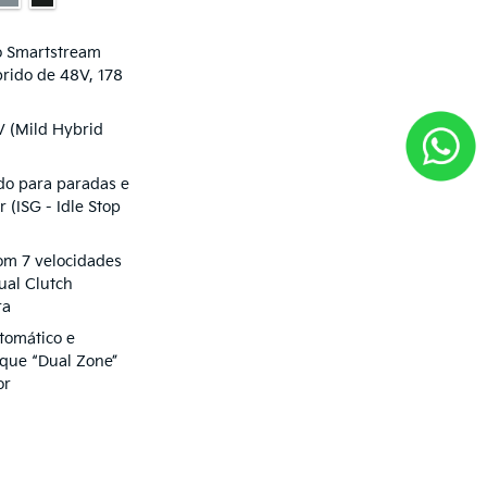
o Smartstream
brido de 48V, 178
 (Mild Hybrid
do para paradas e
 (ISG - Idle Stop
om 7 velocidades
al Clutch
ra
tomático e
toque “Dual Zone”
or