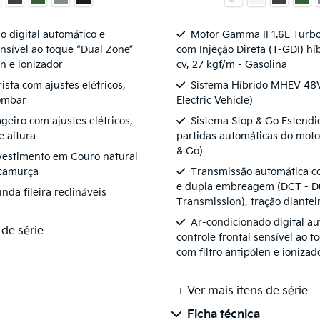
o digital automático e
Motor Gamma II 1.6L Turb
ensível ao toque “Dual Zone”
com Injeção Direta (T-GDI) hí
en e ionizador
cv, 27 kgf/m - Gasolina
sta com ajustes elétricos,
Sistema Híbrido MHEV 48V
lombar
Electric Vehicle)
geiro com ajustes elétricos,
Sistema Stop & Go Estendi
e altura
partidas automáticas do motor
& Go)
vestimento em Couro natural
 camurça
Transmissão automática c
e dupla embreagem (DCT - Du
da fileira reclináveis
Transmission), tração diantei
Ar-condicionado digital au
 de série
controle frontal sensível ao 
com filtro antipólen e ionizad
+ Ver mais itens de série
Ficha técnica