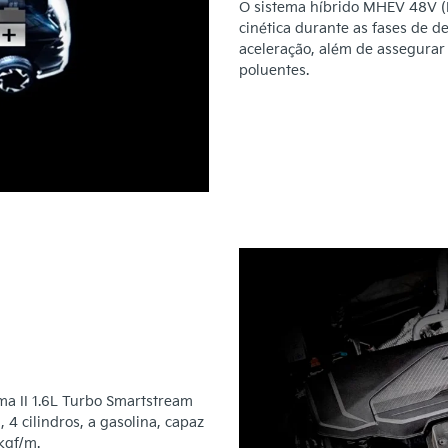
O sistema híbrido MHEV 48V (M
cinética durante as fases de d
aceleração, além de assegurar
poluentes.
 II 1.6L Turbo Smartstream
4 cilindros, a gasolina, capaz
kgf/m.