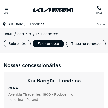
MENU
LIGAR
Kia Barigüi - Londrina
Alterar
HOME
CONTATO
FALE CONOSCO
Sobre nós
Fale conosco
Trabalhe conosco
Nossas concessionárias
Kia Barigüi - Londrina
GERAL
Avenida Tiradentes, 1800 - Rodocentro
Londrina - Paraná