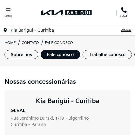
MENU
LIGAR
Kia Barigüi - Curitiba
Alterar
HOME
CONTATO
FALE CONOSCO
Sobre nós
Fale conosco
Trabalhe conosco
Nossas concessionárias
Kia Barigüi - Curitiba
GERAL
Rua Jerônimo Durski, 1719 - Bigorrilho
Curitiba - Paraná