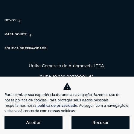
NOVOS
MAPA DO SITE
POLÍTICA DE PRIVACIDADE
Unika Comercio de Automoveis LTDA
CNPJ: 10.239.097/0001-43
Para otimizar sua experiência durante a navegação, fazemos uso de
nossa política de cookies. Para proteger seus dados pessoais
Desacelere. Seu bem maior é a vida.
respeitamos nossa
política de privacidade
. Ao seguir com a navegação e
visita você concorda com nossas políticas.
Aceitar
Recusar
Desenvolvido pela DEALERSPACE ® Direitos Reservados.